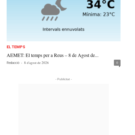
EL TEMPS
AEMET: El temps per a Reus – 8 de Agost de...
-
8 d'agost de 2026
0
Redacció
- Publicitat -