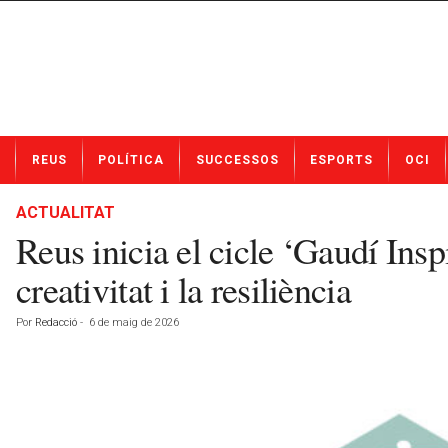
N
REUS
POLÍTICA
SUCCESSOS
ESPORTS
OCI
o
t
í
ACTUALITAT
c
Reus inicia el cicle ‘Gaudí Ins
i
e
creativitat i la resiliència
s
d
Por
Redacció
-
6 de maig de 2026
e
R
e
u
s
a