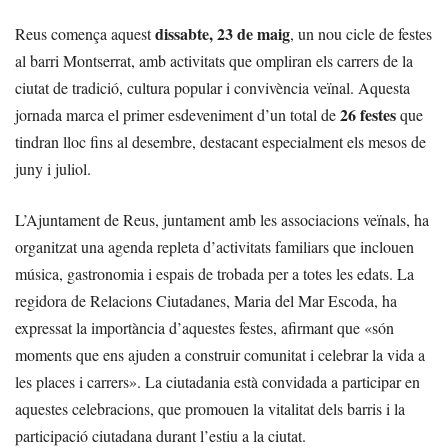
dissabte, 23 de maig
Reus comença aquest
, un nou cicle de festes
al barri Montserrat, amb activitats que ompliran els carrers de la
ciutat de tradició, cultura popular i convivència veïnal. Aquesta
26 festes
jornada marca el primer esdeveniment d’un total de
que
tindran lloc fins al desembre, destacant especialment els mesos de
juny i juliol.
L’Ajuntament de Reus, juntament amb les associacions veïnals, ha
organitzat una agenda repleta d’activitats familiars que inclouen
música, gastronomia i espais de trobada per a totes les edats. La
regidora de Relacions Ciutadanes, Maria del Mar Escoda, ha
expressat la importància d’aquestes festes, afirmant que «són
moments que ens ajuden a construir comunitat i celebrar la vida a
les places i carrers». La ciutadania està convidada a participar en
aquestes celebracions, que promouen la vitalitat dels barris i la
participació ciutadana durant l’estiu a la ciutat.