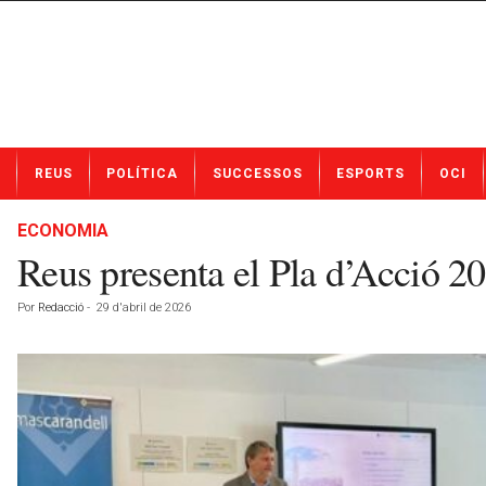
N
REUS
POLÍTICA
SUCCESSOS
ESPORTS
OCI
o
t
í
ECONOMIA
c
Reus presenta el Pla d’Acció 2
i
e
Por
Redacció
-
29 d'abril de 2026
s
d
e
R
e
u
s
a