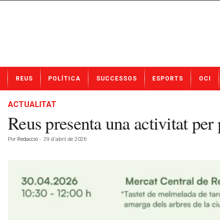
N
REUS
POLÍTICA
SUCCESSOS
ESPORTS
OCI
o
t
í
ACTUALITAT
c
Reus presenta una activitat per
i
e
Por
Redacció
-
29 d'abril de 2026
s
d
e
R
e
u
s
a