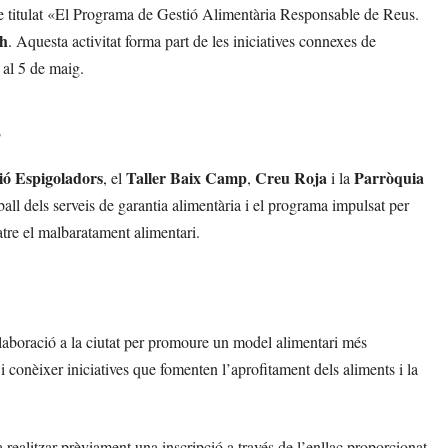
te titulat «El Programa de Gestió Alimentària Responsable de Reus.
0h
. Aquesta activitat forma part de les iniciatives connexes de
 al 5 de maig.
s
ó Espigoladors
Taller Baix Camp
Creu Roja
Parròquia
, el
,
i la
eball dels serveis de garantia alimentària i el programa impulsat per
tre el malbaratament alimentari.
ol·laboració a la ciutat per promoure un model alimentari més
 i conèixer iniciatives que fomenten l’aprofitament dels aliments i la
a realitzar prèviament una inscripció a través de l’enllaç proporcionat.