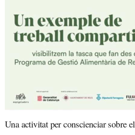
v
u
i
Una activitat per conscienciar sobre 