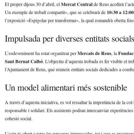
Mercat Central
El proper dijous 30 d’abril, el
de Reus acollirà l’ac
10:30 a 12:0
Un exemple de treball compartit», que se celebrarà de
l’exposició «Espigolar per transformar», la qual romandrà oberta fins
Impulsada per diverses entitats social
Mercats de Reus
Fundaci
L’esdeveniment ha estat organitzat per
, la
Sant Bernat Calbó
. L’objectiu d’aquesta trobada és fer visible el tr
l’Ajuntament de Reus, que reuneix entitats socials dedicades a comba
Un model alimentari més sostenible
A través d’aquesta iniciativa, es vol ressaltar la importància de la c
responsable i solidari. Els assistents podran intercanviar experiències
cohesió social.
L’acte és obert a totes les persones interessades, tot i que es recoman