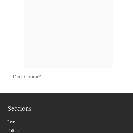
T’interessa?
Seccions
Reus
Política