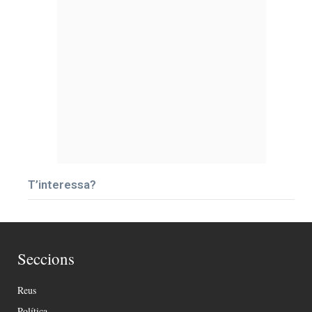
T’interessa?
Seccions
Reus
Política