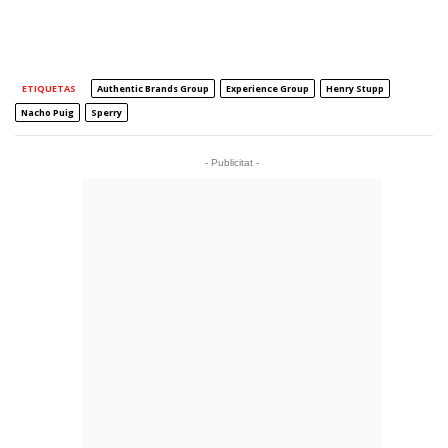
ETIQUETAS
Authentic Brands Group
Experience Group
Henry Stupp
Nacho Puig
Sperry
- Publicitat -