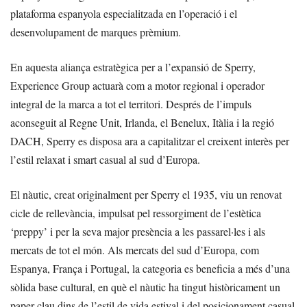
plataforma espanyola especialitzada en l’operació i el
desenvolupament de marques prèmium.
En aquesta aliança estratègica per a l’expansió de Sperry,
Experience Group actuarà com a motor regional i operador
integral de la marca a tot el territori. Després de l’impuls
aconseguit al Regne Unit, Irlanda, el Benelux, Itàlia i la regió
DACH, Sperry es disposa ara a capitalitzar el creixent interès per
l’estil relaxat i smart casual al sud d’Europa.
El nàutic, creat originalment per Sperry el 1935, viu un renovat
cicle de rellevància, impulsat pel ressorgiment de l’estètica
‘preppy’ i per la seva major presència a les passarel·les i als
mercats de tot el món. Als mercats del sud d’Europa, com
Espanya, França i Portugal, la categoria es beneficia a més d’una
sòlida base cultural, en què el nàutic ha tingut històricament un
paper clau dins de l’estil de vida estival i del posicionament casual