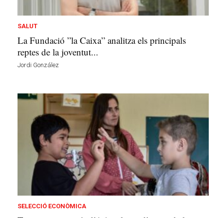
v
u
i
SALUT
La Fundació ”la Caixa” analitza els principals
reptes de la joventut...
Jordi González
SELECCIÓ ECONÒMICA