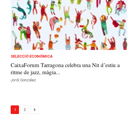
SELECCIÓ ECONÒMICA
CaixaForum Tarragona celebra una Nit d’estiu a
ritme de jazz, màgia...
Jordi González
1
2