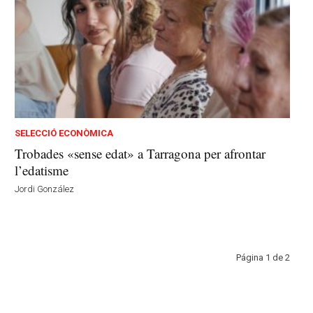
SELECCIÓ ECONÒMICA
Trobades «sense edat» a Tarragona per afrontar
l’edatisme
Jordi González
Página 1 de 2