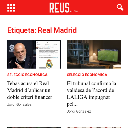
Etiqueta: Real Madrid
SELECCIÓ ECONÒMICA
SELECCIÓ ECONÒMICA
Tebas acusa el Real
El tribunal confirma la
Madrid d’aplicar un
validesa de l’acord de
doble criteri financer
LALIGA impugnat
pel...
Jordi González
Jordi González