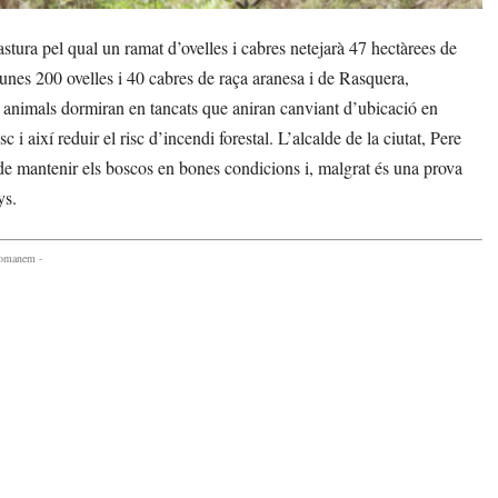
tura pel qual un ramat d’ovelles i cabres netejarà 47 hectàrees de
nes 200 ovelles i 40 cabres de raça aranesa i de Rasquera,
s animals dormiran en tancats que aniran canviant d’ubicació en
c i així reduir el risc d’incendi forestal. L’alcalde de la ciutat, Pere
de mantenir els boscos en bones condicions i, malgrat és una prova
ys.
comanem -