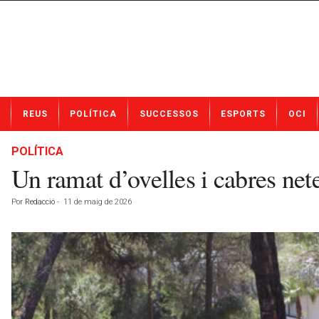
N
REUS
POLÍTICA
SUCCESSOS
ESPORTS
OCI
o
t
í
POLÍTICA
c
Un ramat d’ovelles i cabres net
i
e
Por
Redacció
-
11 de maig de 2026
s
d
e
R
e
u
s
a