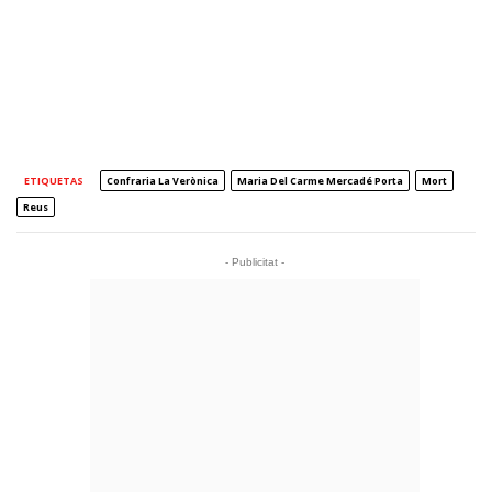
ETIQUETAS
Confraria La Verònica
Maria Del Carme Mercadé Porta
Mort
Reus
- Publicitat -