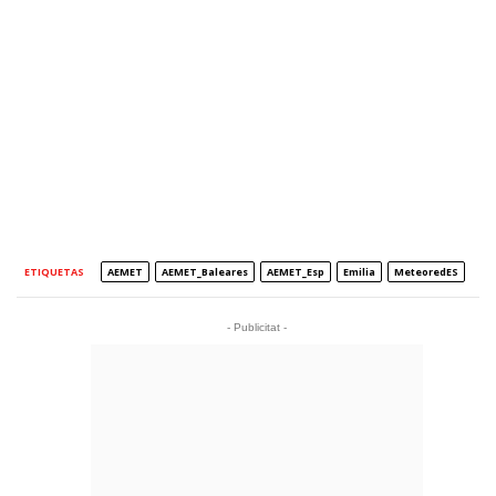
ETIQUETAS
AEMET
AEMET_Baleares
AEMET_Esp
Emilia
MeteoredES
- Publicitat -