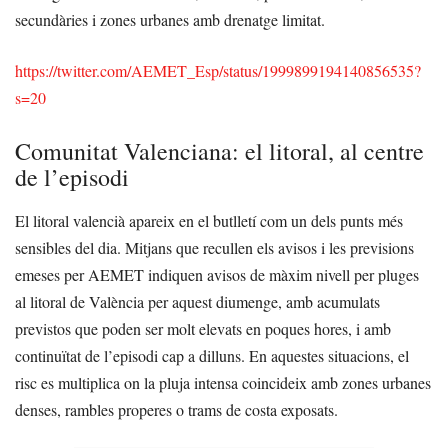
secundàries i zones urbanes amb drenatge limitat.
https://twitter.com/AEMET_Esp/status/1999899194140856535?
s=20
Comunitat Valenciana: el litoral, al centre
de l’episodi
El litoral valencià apareix en el butlletí com un dels punts més
sensibles del dia. Mitjans que recullen els avisos i les previsions
emeses per AEMET indiquen avisos de màxim nivell per pluges
al litoral de València per aquest diumenge, amb acumulats
previstos que poden ser molt elevats en poques hores, i amb
continuïtat de l’episodi cap a dilluns. En aquestes situacions, el
risc es multiplica on la pluja intensa coincideix amb zones urbanes
denses, rambles properes o trams de costa exposats.