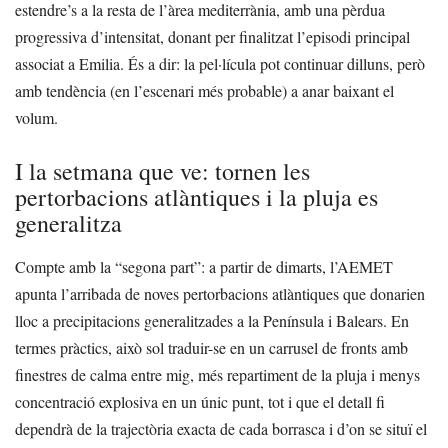
estendre’s a la resta de l’àrea mediterrània, amb una pèrdua
progressiva d’intensitat, donant per finalitzat l’episodi principal
associat a Emilia. És a dir: la pel·lícula pot continuar dilluns, però
amb tendència (en l’escenari més probable) a anar baixant el
volum.
I la setmana que ve: tornen les
pertorbacions atlàntiques i la pluja es
generalitza
Compte amb la “segona part”: a partir de dimarts, l’AEMET
apunta l’arribada de noves pertorbacions atlàntiques que donarien
lloc a precipitacions generalitzades a la Península i Balears. En
termes pràctics, això sol traduir-se en un carrusel de fronts amb
finestres de calma entre mig, més repartiment de la pluja i menys
concentració explosiva en un únic punt, tot i que el detall fi
dependrà de la trajectòria exacta de cada borrasca i d’on se situï el