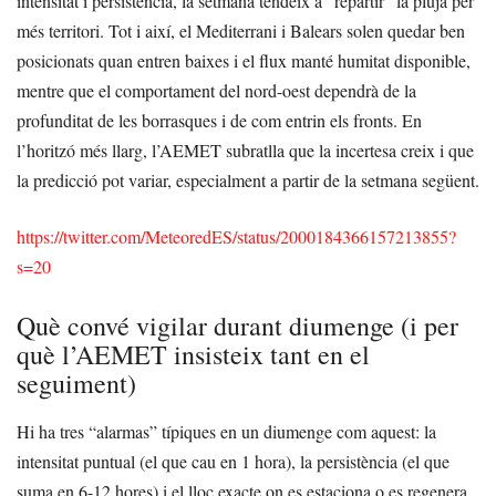
intensitat i persistència, la setmana tendeix a “repartir” la pluja per
més territori. Tot i així, el Mediterrani i Balears solen quedar ben
posicionats quan entren baixes i el flux manté humitat disponible,
mentre que el comportament del nord-oest dependrà de la
profunditat de les borrasques i de com entrin els fronts. En
l’horitzó més llarg, l’AEMET subratlla que la incertesa creix i que
la predicció pot variar, especialment a partir de la setmana següent.
https://twitter.com/MeteoredES/status/2000184366157213855?
s=20
Què convé vigilar durant diumenge (i per
què l’AEMET insisteix tant en el
seguiment)
Hi ha tres “alarmas” típiques en un diumenge com aquest: la
intensitat puntual (el que cau en 1 hora), la persistència (el que
suma en 6-12 hores) i el lloc exacte on es estaciona o es regenera