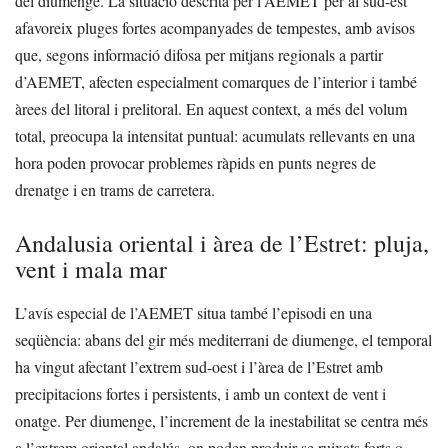
del diumenge. La situació descrita per l’AEMET per al sud-est
afavoreix pluges fortes acompanyades de tempestes, amb avisos
que, segons informació difosa per mitjans regionals a partir
d’AEMET, afecten especialment comarques de l’interior i també
àrees del litoral i prelitoral. En aquest context, a més del volum
total, preocupa la intensitat puntual: acumulats rellevants en una
hora poden provocar problemes ràpids en punts negres de
drenatge i en trams de carretera.
Andalusia oriental i àrea de l’Estret: pluja,
vent i mala mar
L’avís especial de l’AEMET situa també l’episodi en una
seqüència: abans del gir més mediterrani de diumenge, el temporal
ha vingut afectant l’extrem sud-oest i l’àrea de l’Estret amb
precipitacions fortes i persistents, i amb un context de vent i
onatge. Per diumenge, l’increment de la inestabilitat se centra més
a l’extrem oriental andalús, on poden produir-se ruixats forts o