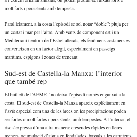
molt forts i persistents amb tempesta.
Paral·lelament, a la costa l’episodi se sol notar “doble”: pluja per
un costat i mar per l’altre. Amb vents de component est i un
Mediterrani i entorn de l’Estret alterats, els fenòmens costaners es
converteixen en un factor afegit, especialment en passeigs
marítims, espigons i zones de trencant.
Sud-est de Castella-la Manxa: l’interior
que també rep
El butlletí de l’AEMET no deixa l’episodi només enganxat a la
costa. El sud-est de Castella-la Manxa apareix explícitament en
l’avís especial com una de les àrees on les precipitacions poden
ser fortes o molt fortes i persistents, amb tempestes. A l’interior, el
risc s’expressa d’una altra manera: crescudes ràpides en lleres
menors, acumulació d’aigua en fondalades, bassals a les carreteres