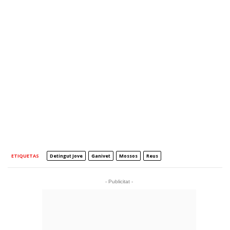
ETIQUETAS
Detingut Jove
Ganivet
Mossos
Reus
- Publicitat -