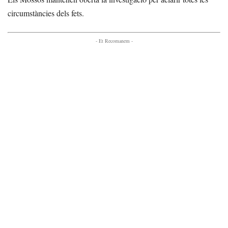
circumstàncies dels fets.
- Et Recomanem -