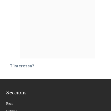
T’interessa?
Seccions
Reus
Política