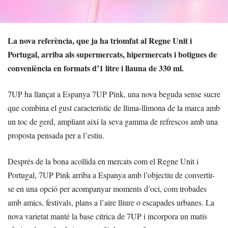
La nova referència, que ja ha triomfat al Regne Unit i
Portugal, arriba als supermercats, hipermercats i botigues de
conveniència en formats d’1 litre i llauna de 330 ml.
7UP ha llançat a Espanya 7UP Pink, una nova beguda sense sucre
que combina el gust característic de llima-llimona de la marca amb
un toc de gerd, ampliant així la seva gamma de refrescos amb una
proposta pensada per a l’estiu.
Després de la bona acollida en mercats com el Regne Unit i
Portugal, 7UP Pink arriba a Espanya amb l’objectiu de convertir-
se en una opció per acompanyar moments d’oci, com trobades
amb amics, festivals, plans a l’aire lliure o escapades urbanes. La
nova varietat manté la base cítrica de 7UP i incorpora un matís