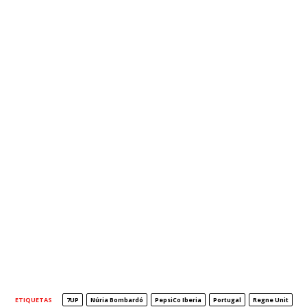
ETIQUETAS
7UP
Núria Bombardó
PepsiCo Iberia
Portugal
Regne Unit