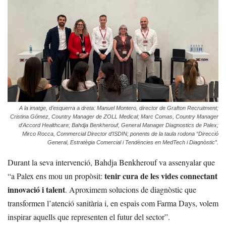
A la imatge, d’esquerra a dreta: Manuel Montero, director de Grafton Recruitment;
Cristina Gómez, Country Manager de ZOLL Medical; Marc Comas, Country Manager
d’Accord Healthcare; Bahdja Benkherouf, General Manager Diagnostics de Palex;
Mirco Rocca, Commercial Director d’ISDIN; ponents de la taula rodona “Direcció
General, Estratègia Comercial i Tendències en MedTech i Diagnòstic”.
Durant la seva intervenció, Bahdja Benkherouf va assenyalar que
tenir cura de les vides connectant
“a Palex ens mou un propòsit:
innovació i talent
. Aproximem solucions de diagnòstic que
transformen l’atenció sanitària i, en espais com Farma Days, volem
inspirar aquells que representen el futur del sector”.