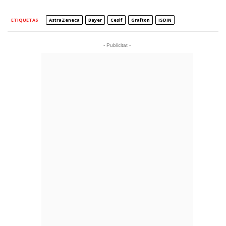
ETIQUETAS
AstraZeneca
Bayer
Cesif
Grafton
ISDIN
- Publicitat -