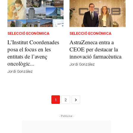
SELECCIÓ ECONÒMICA
SELECCIÓ ECONÒMICA
L’Institut Coordenades
AstraZeneca entra a
posa el focus en les
CEOE per destacar la
entitats de l’avenç
innovació farmacèutica
oncològic...
Jordi González
Jordi González
1
2
- Publicitat -