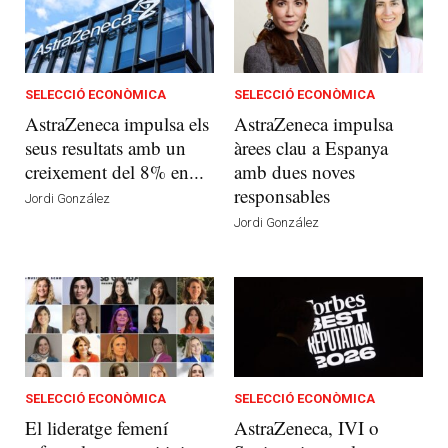
SELECCIÓ ECONÒMICA
SELECCIÓ ECONÒMICA
AstraZeneca impulsa els
AstraZeneca impulsa
seus resultats amb un
àrees clau a Espanya
creixement del 8% en...
amb dues noves
responsables
Jordi González
Jordi González
SELECCIÓ ECONÒMICA
SELECCIÓ ECONÒMICA
El lideratge femení
AstraZeneca, IVI o