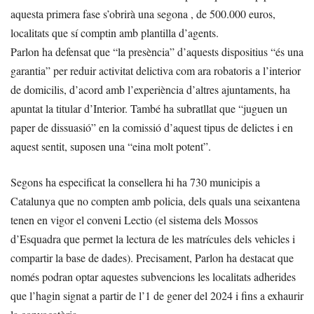
aquesta primera fase s’obrirà una segona , de 500.000 euros,
localitats que sí comptin amb plantilla d’agents.
Parlon ha defensat que “la presència” d’aquests dispositius “és una
garantia” per reduir activitat delictiva com ara robatoris a l’interior
de domicilis, d’acord amb l’experiència d’altres ajuntaments, ha
apuntat la titular d’Interior. També ha subratllat que “juguen un
paper de dissuasió” en la comissió d’aquest tipus de delictes i en
aquest sentit, suposen una “eina molt potent”.
Segons ha especificat la consellera hi ha 730 municipis a
Catalunya que no compten amb policia, dels quals una seixantena
tenen en vigor el conveni Lectio (el sistema dels Mossos
d’Esquadra que permet la lectura de les matrícules dels vehicles i
compartir la base de dades). Precisament, Parlon ha destacat que
només podran optar aquestes subvencions les localitats adherides
que l’hagin signat a partir de l’1 de gener del 2024 i fins a exhaurir