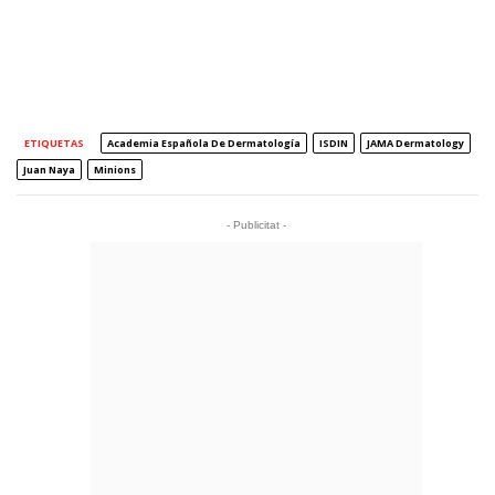
ETIQUETAS
Academia Española De Dermatología
ISDIN
JAMA Dermatology
Juan Naya
Minions
- Publicitat -