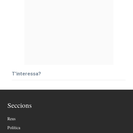
T’interessa?
Seccions
Reus
Política