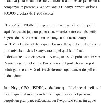
iniciativa ja ha educat més de 7 milions d’alumnes als països on la
companyia té presència. Aquest any, a Espanya preveu arribar a
400.000 escolars de 1.200 escoles.
El propòsit d’ISDIN és inspirar un futur sense càncer de pell, i
aquí l’educació juga un paper clau, sobretot entre els més petits.
Segons dades de l’Acadèmia Espanyola de Dermatologia
(AEDV), el 80% del dany que rebrem al llarg de la nostra vida es
produeix abans dels 18 anys, motiu pel qual la infància i
l’adolescència són etapes clau. A més, un estudi publicat a JAMA
Dermatology conclou que l’ús adequat del protector solar pot
reduir gairebé un 80% el risc de desenvolupar càncer de pell en
l’edat adulta.
Juan Naya, CEO d’ISDIN, va declarar que “el càncer de pell és el
més freqüent al món, però també el que més es pot prevenir
perquè, en gran part, està causat per l’exposició solar. En aquest