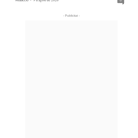
0
Redacció
- Publicitat -