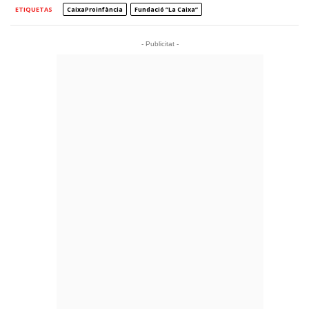
ETIQUETAS
CaixaProinfància
Fundació ”la Caixa”
- Publicitat -