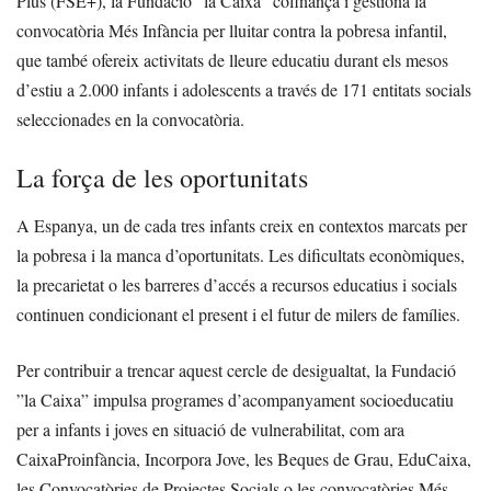
Plus (FSE+), la Fundació ”la Caixa” cofinança i gestiona la
convocatòria Més Infància per lluitar contra la pobresa infantil,
que també ofereix activitats de lleure educatiu durant els mesos
d’estiu a 2.000 infants i adolescents a través de 171 entitats socials
seleccionades en la convocatòria.
La força de les oportunitats
A Espanya, un de cada tres infants creix en contextos marcats per
la pobresa i la manca d’oportunitats. Les dificultats econòmiques,
la precarietat o les barreres d’accés a recursos educatius i socials
continuen condicionant el present i el futur de milers de famílies.
Per contribuir a trencar aquest cercle de desigualtat, la Fundació
”la Caixa” impulsa programes d’acompanyament socioeducatiu
per a infants i joves en situació de vulnerabilitat, com ara
CaixaProinfància, Incorpora Jove, les Beques de Grau, EduCaixa,
les Convocatòries de Projectes Socials o les convocatòries Més