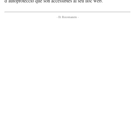
d’autoprotecció que són accessibles al seu lloc web.
- Et Recomanem -