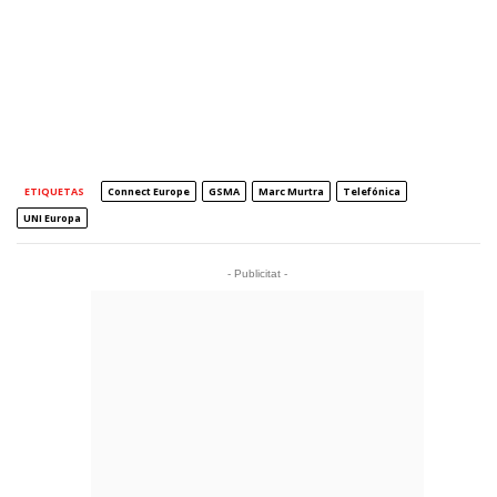
ETIQUETAS
Connect Europe
GSMA
Marc Murtra
Telefónica
UNI Europa
- Publicitat -