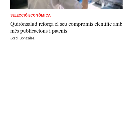
v
u
i
SELECCIÓ ECONÒMICA
Quirónsalud reforça el seu compromís científic amb
més publicacions i patents
Jordi González